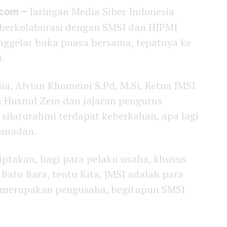
.com –
Jaringan Media Siber Indonesia
 berkolaborasi dengan SMSI dan HIPMI
nggelar buka puasa bersama, tepatnya ke
.
a, Alvian Khomeini S.Pd, M.Si, Ketua JMSI
n Husnul Zein dan jajaran pengurus
ilaturahmi terdapat keberkahan, apa lagi
Ramadan.
ciptakan, bagi para pelaku usaha, khusus
atu Bara, tentu Kita, JMSI adalah para
a merupakan pengusaha, begitupun SMSI