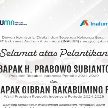
 JMSI juga peduli terhadap aksi-aksi
tu Bara terus eksis di berbagai pelosok
i mitra strategis Pemerintah Batu Bara.
ah naungan JMSI harus menjadi lebih baik
ecara administratif sehingga bisa menjadi
com