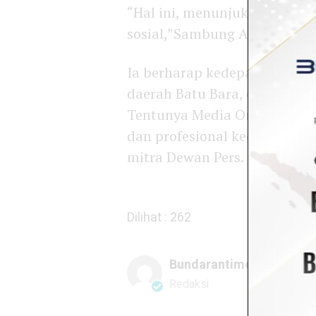
“Hal ini, menunjukkan bahwa,
sosial,”Sambung Alvian.
Ia berharap kedepan, JMSI Ba
daerah Batu Bara, dan menjad
Tentunya Media Online dibaw
dan profesional kedepannya s
mitra Dewan Pers.
Dilihat :
262
Bundarantimes@gmail.
Redaksi