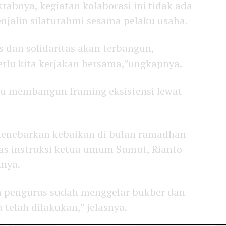
krabnya, kegiatan kolaborasi ini tidak ada
njalin silaturahmi sesama pelaku usaha.
s dan solidaritas akan terbangun,
erlu kita kerjakan bersama,”ungkapnya.
lu membangun framing eksistensi lewat
enebarkan kebaikan di bulan ramadhan
tas instruksi ketua umum Sumut, Rianto
nnya.
a pengurus sudah menggelar bukber dan
 telah dilakukan,” jelasnya.