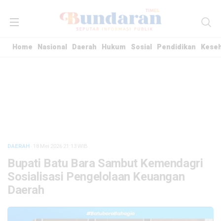
Home
Nasional
Daerah
Hukum
Sosial
Pendidikan
Kese
DAERAH
· 18 Mei 2026
21:13
WIB
Bupati Batu Bara Sambut Kemendagri
Sosialisasi Pengelolaan Keuangan
Daerah