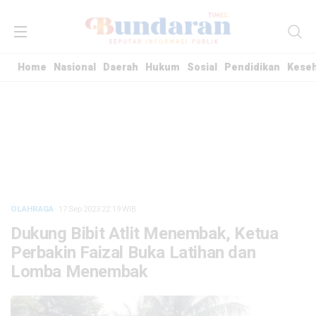
Home
Nasional
Daerah
Hukum
Sosial
Pendidikan
Kese
OLAHRAGA
· 17 Sep 2023
22:19
WIB
Dukung Bibit Atlit Menembak, Ketua
Perbakin Faizal Buka Latihan dan
Lomba Menembak