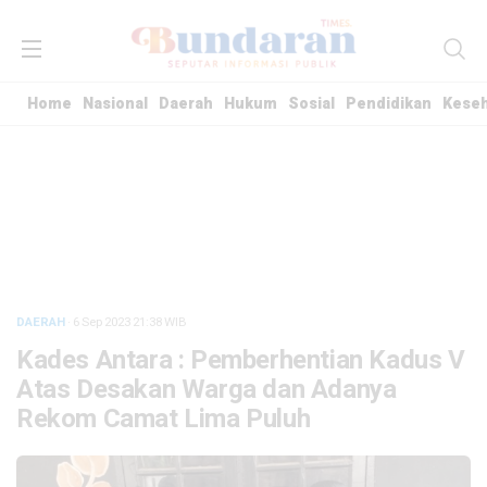
Home
Nasional
Daerah
Hukum
Sosial
Pendidikan
Kese
DAERAH
· 6 Sep 2023
21:38
WIB
Kades Antara : Pemberhentian Kadus V
Atas Desakan Warga dan Adanya
Rekom Camat Lima Puluh