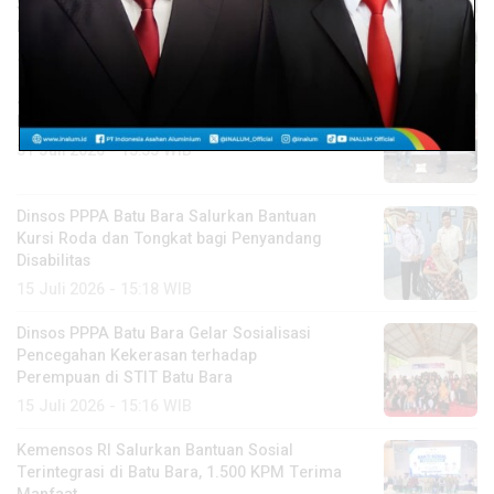
Salurkan Bantuan Sembako kepada
Masyarakat di Sejumlah Wilayah
2 Agustus 2026 - 16:44 WIB
Jumat Berkah, Polsek Talawi Salurkan
Bantuan Sembako kepada Kaum Dhuafa
31 Juli 2026 - 13:35 WIB
Dinsos PPPA Batu Bara Salurkan Bantuan
Kursi Roda dan Tongkat bagi Penyandang
Disabilitas
15 Juli 2026 - 15:18 WIB
Dinsos PPPA Batu Bara Gelar Sosialisasi
Pencegahan Kekerasan terhadap
Perempuan di STIT Batu Bara
15 Juli 2026 - 15:16 WIB
Kemensos RI Salurkan Bantuan Sosial
Terintegrasi di Batu Bara, 1.500 KPM Terima