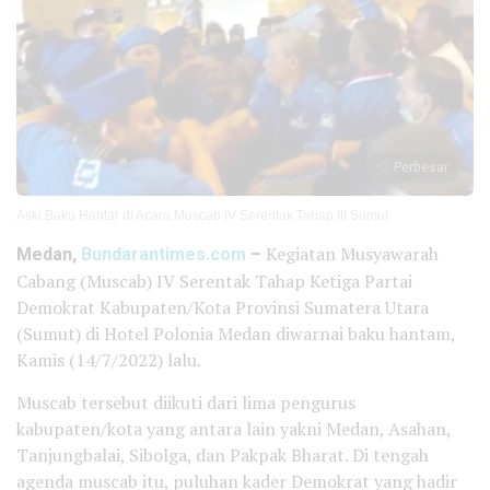
Perbesar
Aski Baku Hantar di Acara Muscab IV Serentak Tahap III Sumut
Medan,
Bundarantimes.com
–
Kegiatan Musyawarah
Cabang (Muscab) IV Serentak Tahap Ketiga Partai
Demokrat Kabupaten/Kota Provinsi Sumatera Utara
(Sumut) di Hotel Polonia Medan diwarnai baku hantam,
Kamis (14/7/2022) lalu.
Muscab tersebut diikuti dari lima pengurus
kabupaten/kota yang antara lain yakni Medan, Asahan,
Tanjungbalai, Sibolga, dan Pakpak Bharat. Di tengah
agenda muscab itu, puluhan kader Demokrat yang hadir