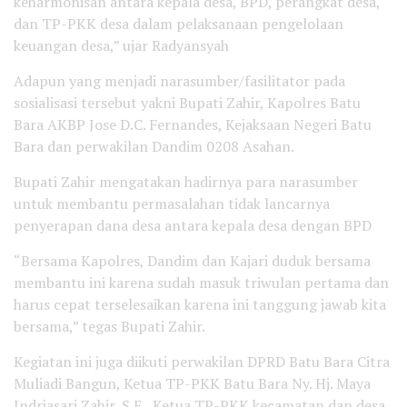
keharmonisan antara kepala desa, BPD, perangkat desa,
dan TP-PKK desa dalam pelaksanaan pengelolaan
keuangan desa,” ujar Radyansyah
Adapun yang menjadi narasumber/fasilitator pada
sosialisasi tersebut yakni Bupati Zahir, Kapolres Batu
Bara AKBP Jose D.C. Fernandes, Kejaksaan Negeri Batu
Bara dan perwakilan Dandim 0208 Asahan.
Bupati Zahir mengatakan hadirnya para narasumber
untuk membantu permasalahan tidak lancarnya
penyerapan dana desa antara kepala desa dengan BPD
“Bersama Kapolres, Dandim dan Kajari duduk bersama
membantu ini karena sudah masuk triwulan pertama dan
harus cepat terselesaikan karena ini tanggung jawab kita
bersama,” tegas Bupati Zahir.
Kegiatan ini juga diikuti perwakilan DPRD Batu Bara Citra
Muliadi Bangun, Ketua TP-PKK Batu Bara Ny. Hj. Maya
Indriasari Zahir, S.E., Ketua TP-PKK kecamatan dan desa