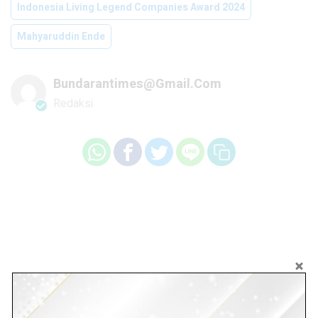
Indonesia Living Legend Companies Award 2024
Mahyaruddin Ende
Bundarantimes@gmail.com
Redaksi