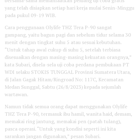
bersama-sama memanfaatkan peluang uji coba gratis
yang telah disiapkan setiap hari kerja mulai Senin-Minggu
pada pukul 09-19 WIB.
Cara penggunaan Olylife THZ Tera P-90 sangat
gampang, yaitu bagun pagi dan sebelum tidur selama 30
menit dengan tingkat suhu 5 atau sesuai kebutuhan.
“Untuk tahap awal cukup di suhu 5, setelah terbiasa
disesuaikan dengan masing-masing kekuatan orangnya,”
kata Subari, disela-sela uji coba perdana pembukaan PT
WDI selaku STOKIS TUNGGAL Provinsi Sumatera Utara,
di Jalan Gagak Hitam/Ringroad No: 117C, Kecamatan
Medan Sunggal, Sabtu (26/8/2023) kepada sejumlah
wartawan.
Namun tidak semua orang dapat menggunakan Olylife
THZ Tera P-90, termasuk ibu hamil, wanita haid, demam,
memakai ring jantung, memakai pen (patah tulang),
pasca operasi. “Untuk yang kondisi seperti ini kita
sarankan jangan digunakan,” pesan Subari.