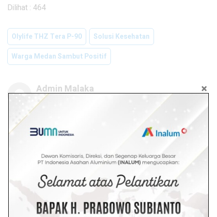
Dilihat :
464
Olylife THZ Tera P-90
Solusi Kesehatan
Warga Medan Sambut Positif
Admin Malaka
Redaksi