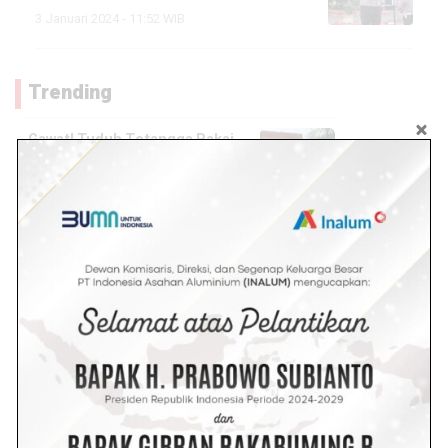
3 Januari 2024 - 11:52 WIB
Trending
Gawat! Tuduh Tetangga Pakai
Pesugihan, Oknum NW PNS
Guru SDN Air Batu Resmi di
Laporkan
4.9k views
Wanita Berambut Pirang Coba-
coba Maling ditoko Mas
Tanjung Tiram, Eh Ternyata
Ketahuan
4.1k views
Diduga Stres Terlilit Hutang,
Wanita di Batu Bara Gantung Diri