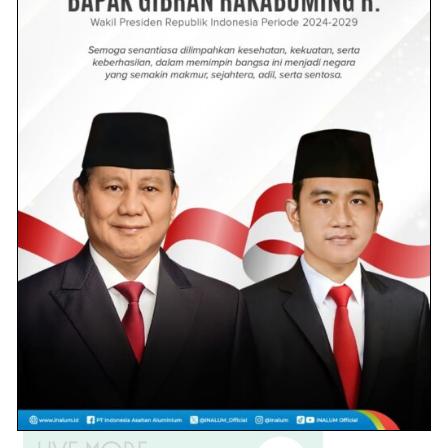
Dengan Kain Gorden
2.3k views
Senja Berdarah di Jalan Lima
Puluh: Anak KKN Jadi Korban
Kecelakaan Maut
1.8k views
Polisi Tangkap Pria Asal Desa
Pahlawan, ini penyebabnya!
1.1k views
Oky Iqbal Diganti, Prabowo
Tunjuk Syafrizal Pimpin
Gerindra Batu Bara
1.1k views