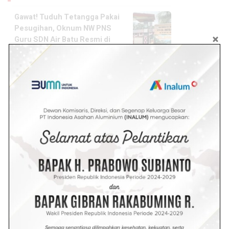
Gawat! Tuduh Tetangga Pakai
Pesugihan, Oknum NW PNS
Guru SDN Air Batu Resmi di
Laporkan
4.9k views
Wanita Berambut Pirang Coba-
coba Maling ditoko Mas
Tanjung Tiram, Eh Ternyata
Ketahuan
4.1k views
Diduga Stres Terlilit Hutang,
Wanita di Batu Bara Gantung Diri
Dengan Kain Gorden
2.3k views
Senja Berdarah di Jalan Lima
Puluh: Anak KKN Jadi Korban