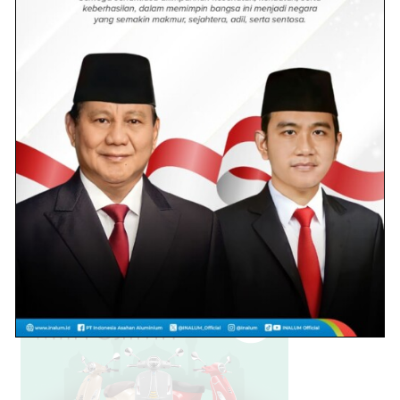
Kecelakaan Maut
1.8k views
Polisi Tangkap Pria Asal Desa
Pahlawan, ini penyebabnya!
1.1k views
Oky Iqbal Diganti, Prabowo
Tunjuk Syafrizal Pimpin
Gerindra Batu Bara
1.1k views