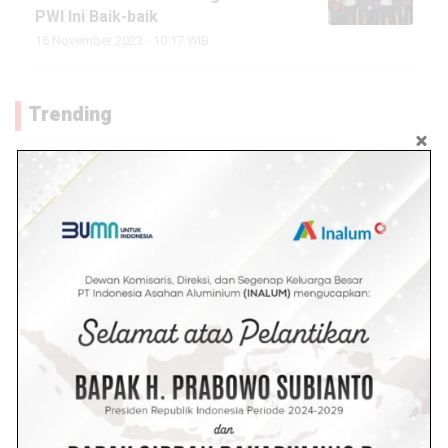
PWI Ini Baik-baik
16 November 2023 - 10:17 WIB
Trending
Gawat! Tuduh Tetangga Pakai
Pesugihan, Oknum NW PNS
Guru SDN Air Batu Resmi di
Laporkan
4.9k views
Wanita Berambut Pirang Coba-
coba Maling ditoko Mas
Tanjung Tiram, Eh Ternyata
Ketahuan
4.1k views
Diduga Stres Terlilit Hutang,