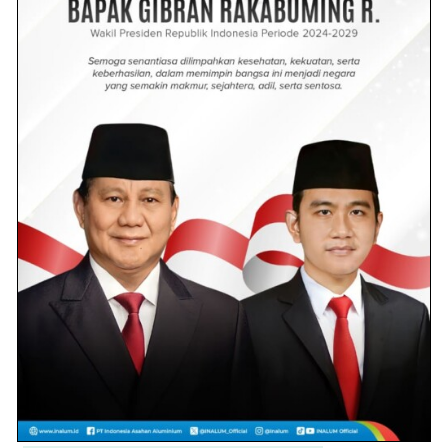
Wanita di Batu Bara Gantung Diri
Dengan Kain Gorden
2.3k views
Senja Berdarah di Jalan Lima
Puluh: Anak KKN Jadi Korban
Kecelakaan Maut
1.8k views
Polisi Tangkap Pria Asal Desa
Pahlawan, ini penyebabnya!
1.1k views
Oky Iqbal Diganti, Prabowo
Tunjuk Syafrizal Pimpin
Gerindra Batu Bara
1.1k views