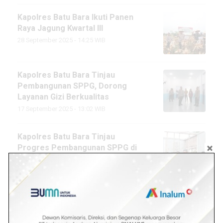
Kapolres Batu Bara Ikuti Panen
Raya Jagung Kwartal III
28 September 2025 - 14:25 WIB
Kapolres Batu Bara Tinjau
Pembangunan SPPG, Dorong
Layanan Gizi Berkualitas
17 September 2025 - 13:02 WIB
Kapolres Batu Bara Tinjau
Progres Pembangunan SPPG di
Mapolsek Labuhan Ruku
20 Agustus 2025 - 18:11 WIB
Kapolres Batu Bara Tinjau
Pembangunan SPPG di
Mapolsek Labuhan Ruku