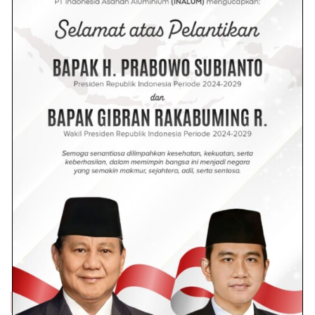
16 Agustus 2025 - 21:15 WIB
Kepemimpinan Kapolres Batu
Bara Jadi Inspirasi Hadirnya
Gedung SPPG di Batu Bara
4 Agustus 2025 - 19:16 WIB
Kapolres Batu Bara Salurkan
Bantuan Sembako untuk Kaum
Dhuafa Lewat Program Minggu
Kasih
3 Agustus 2025 - 11:40 WIB
Selanjutnya
Trending