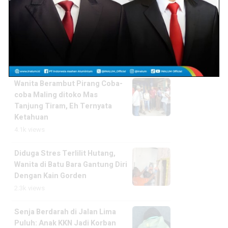
Gawat! Tuduh Tetangga Pakai
Pesugihan, Oknum NW PNS
Guru SDN Air Batu Resmi di
Laporkan
4.9k views
Wanita Berambut Pirang Coba-
coba Maling ditoko Mas
Tanjung Tiram, Eh Ternyata
Ketahuan
4.1k views
Diduga Stres Terlilit Hutang,
Wanita di Batu Bara Gantung Diri
Dengan Kain Gorden
2.3k views
Senja Berdarah di Jalan Lima
Puluh: Anak KKN Jadi Korban