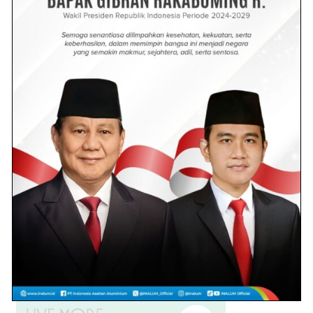
Dengan Kain Gorden
2.3k views
Senja Berdarah di Jalan Lima
Puluh: Anak KKN Jadi Korban
Kecelakaan Maut
1.8k views
Polisi Tangkap Pria Asal Desa
Pahlawan, ini penyebabnya!
1.1k views
Oky Iqbal Diganti, Prabowo
Tunjuk Syafrizal Pimpin
Gerindra Batu Bara
1.1k views