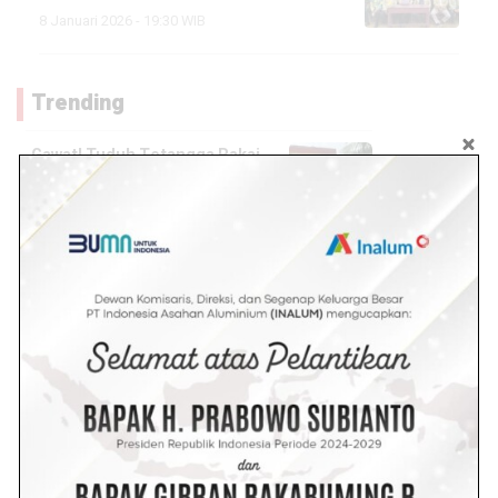
8 Januari 2026 - 19:30 WIB
Trending
Gawat! Tuduh Tetangga Pakai
Pesugihan, Oknum NW PNS
Guru SDN Air Batu Resmi di
Laporkan
4.9k views
Wanita Berambut Pirang Coba-
coba Maling ditoko Mas
Tanjung Tiram, Eh Ternyata
Ketahuan
4.1k views
Diduga Stres Terlilit Hutang,
Wanita di Batu Bara Gantung Diri