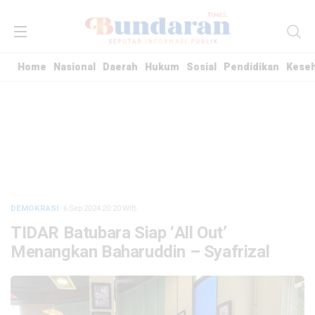
Home
Nasional
Daerah
Hukum
Sosial
Pendidikan
Kese
DEMOKRASI
· 6 Sep 2024
20:20
WIB
TIDAR Batubara Siap ‘All Out’
Menangkan Baharuddin – Syafrizal