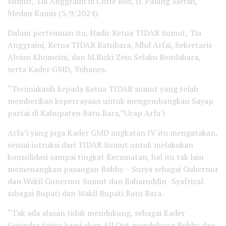
Sumut, Tia Anggraini di Coffe Box, Jl. Palang Merah,
Medan Kamis (5/9/2024).
Dalam pertemuan itu, Hadir Ketua TIDAR Sumut, Tia
Anggraini, Ketua TIDAR Batubara, Mhd Arfai, Sekretaris
Alvian Khomeini, dan M.Rizki Zein Selaku Bendahara,
serta Kader GMD, Yohanes.
“Terimakasih kepada Ketua TIDAR sumut yang telah
memberikan kepercayaan untuk mengembangkan Sayap
partai di Kabupaten Batu Bara,”Ucap Arfa’i
Arfa’i yang juga Kader GMD angkatan IV itu mengatakan,
sesuai intruksi dari TIDAR Sumut untuk melakukan
konsolidasi sampai tingkat Kecamatan, hal itu tak lain
memenangkan pasangan Bobby – Surya sebagai Gubernur
dan Wakil Gunernur Sumut dan Baharuddin -Syafrizal
ssbagai Bupati dan Wakil Bupati Batu Bara.
“Tak ada alasan tidak mendukung, sebagai Kader
Gerindra tentu kami akan All Out mendukung Bobby dan