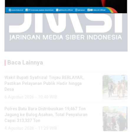
Baca Lainnya
Wakil Bupati Syafrizal Tinjau BERLAYAR,
Pastikan Pelayanan Publik Hadir hingga
Desa
6 Agustus 2026 - 10:40 WIB
Polres Batu Bara Distribusikan 19,467 Ton
Jagung ke Bulog Asahan, Total Penyaluran
Capai 313,337 Ton
4 Agustus 2026 - 11:29 WIB