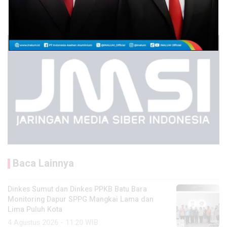
Baca Lainnya
Dinkes Sumut dan Dinkes PPKB Batu Bara
Monitoring Dapur SPPG Mangkai Lama dan
Lima Puluh Kota
4 Agustus 2026 - 11:20 WIB