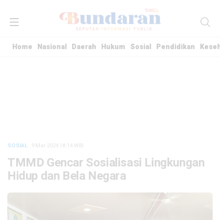
Home
Nasional
Daerah
Hukum
Sosial
Pendidikan
Kese
SOSIAL
· 9 Mar 2024
18:14
WIB
TMMD Gencar Sosialisasi Lingkungan
Hidup dan Bela Negara