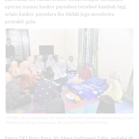
operasi namun kanker payudara tersebut kambuh lagi,
selain kanker payudara ibu Midah juga menderita
penyakit gula.
YKI Batu Bara, membesuk Ibu Midah Penderita Kanker di kediamannya Desa
Pematang Jering, Kecamatan Sei Suka, Kamis (14/09/2023).
Ketua YKI Batu Bara, Ny Maya Indriasari Zahir, melalui dr.