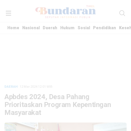
Home
Nasional
Daerah
Hukum
Sosial
Pendidikan
Kese
DAERAH
· 12 Mar 2024
12:01
WIB
Apbdes 2024, Desa Pahang
Prioritaskan Program Kepentingan
Masyarakat