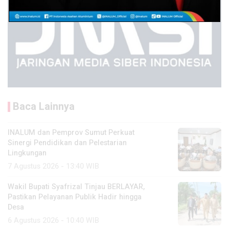
Baca Lainnya
INALUM dan Pemprov Sumut Perkuat
Sinergi Pendidikan dan Pelestarian
Lingkungan
7 Agustus 2026 - 13:40 WIB
Wakil Bupati Syafrizal Tinjau BERLAYAR,
Pastikan Pelayanan Publik Hadir hingga
Desa
6 Agustus 2026 - 10:40 WIB