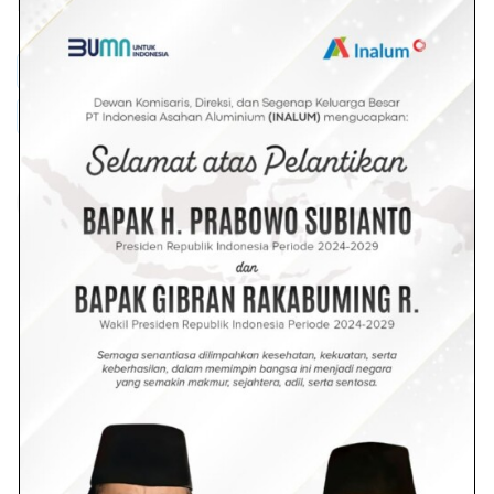
Dilihat :
479
Diamuk Massa
Pencuri Sepeda Motor Apes
Polsek Indrapura
Satreskrim Polsek Indrapura
Admin Malaka
Redaksi