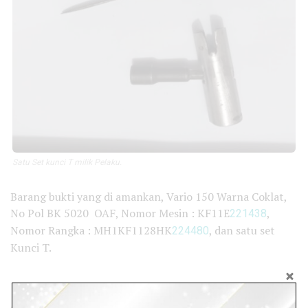
Satu Set kunci T milik Pelaku.
Barang bukti yang di amankan, Vario 150 Warna Coklat,
No Pol BK 5020 OAF, Nomor Mesin : KF11E
221438
,
Nomor Rangka : MH1KF1128HK
224480
, dan satu set
Kunci T.