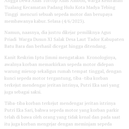
Angga Dewa Alias Tortop Alias Ambon, warga Kelurahan
Tualang Kecamatan Padang Hulu Kota Madya Tebing
Tinggi mencuri sebuah sepeda motor dan berupaya
membawanya kabur. Selasa (4/6/2023).
Namun, naasnya, dia justru dikejar pemiliknya Agus
Priadi Warga Dusun XI Salak Desa Laut Tador Kabupaten
Batu Bara dan berhasil dicegat hingga ditendang.
Kanit Reskrim Iptu Jimmi mengatakan Kronologinya,
awalnya korban memarkirkan sepeda motor didepan
warung miesop sekaligus rumah tempat tinggal, dengan
kunci sepeda motor tergantung, tiba -tiba korban
terkejut mendengar jeritan istrinya, Putri Eka sari yang
juga sebagai saksi.
Tiiba-tiba korban terkejut mendengar jeritan istrinya
Putri Eka Sari, bahwa sepeda motor yang korban parkir
telah di bawa oleh orang yang tidak kenal dan pada saat
itu juga korban mengejar dengan meminjam sepeda