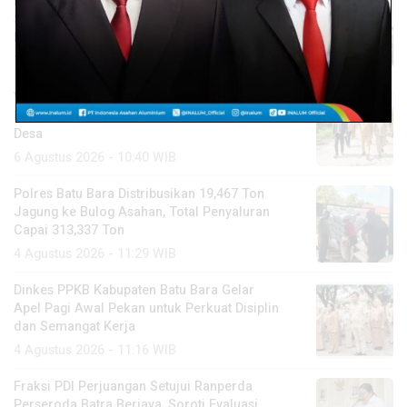
INALUM dan Pemprov Sumut Perkuat
Sinergi Pendidikan dan Pelestarian
Lingkungan
7 Agustus 2026 - 13:40 WIB
Wakil Bupati Syafrizal Tinjau BERLAYAR,
Pastikan Pelayanan Publik Hadir hingga
Desa
6 Agustus 2026 - 10:40 WIB
Polres Batu Bara Distribusikan 19,467 Ton
Jagung ke Bulog Asahan, Total Penyaluran
Capai 313,337 Ton
4 Agustus 2026 - 11:29 WIB
Dinkes PPKB Kabupaten Batu Bara Gelar
Apel Pagi Awal Pekan untuk Perkuat Disiplin
dan Semangat Kerja
4 Agustus 2026 - 11:16 WIB
Fraksi PDI Perjuangan Setujui Ranperda
Perseroda Batra Berjaya, Soroti Evaluasi