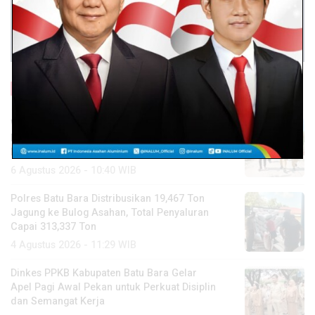
Baca Lainnya
Wakil Bupati Syafrizal Tinjau BERLAYAR,
Pastikan Pelayanan Publik Hadir hingga
Desa
6 Agustus 2026 - 10:40 WIB
Polres Batu Bara Distribusikan 19,467 Ton
Jagung ke Bulog Asahan, Total Penyaluran
Capai 313,337 Ton
4 Agustus 2026 - 11:29 WIB
Dinkes PPKB Kabupaten Batu Bara Gelar
Apel Pagi Awal Pekan untuk Perkuat Disiplin
dan Semangat Kerja