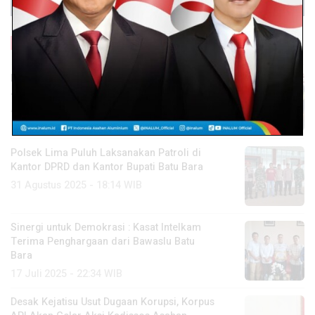
Baca Lainnya
Lapas Labuhan Ruku dan Bawaslu Batubara
Jalin Kerja Sama Awasi Pemilu 2029
4 November 2025 - 18:40 WIB
Polsek Lima Puluh Laksanakan Patroli di
Kantor DPRD dan Kantor Bupati Batu Bara
31 Agustus 2025 - 18:14 WIB
Sinergi untuk Demokrasi : Kasat Intelkam
Terima Penghargaan dari Bawaslu Batu
Bara
17 Juli 2025 - 22:34 WIB
Desak Kejatisu Usut Dugaan Korupsi, Korpus