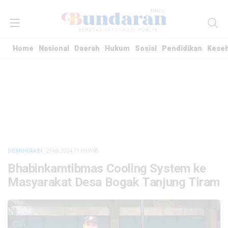
Home
Nasional
Daerah
Hukum
Sosial
Pendidikan
Kese
DEMOKRASI
· 2 Feb 2024
11:05
WIB
Bhabinkamtibmas Cooling System ke
Masyarakat Desa Bogak Tanjung Tiram