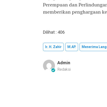
Perempuan dan Perlindungan
memberikan penghargaan kep
Dilihat :
406
Ir. H. Zahir
M.AP.
Menerima Langs
Admin
Redaksi