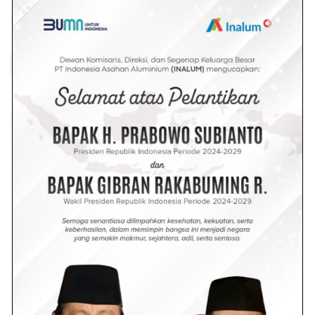
Dilihat :
160
Alumunium
Headline
Inalum
Bundarantimes@gmail.com
Redaksi