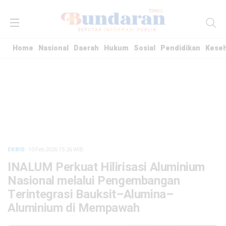
Home
Nasional
Daerah
Hukum
Sosial
Pendidikan
Kese
EKBIS
· 10 Feb 2026
15:26
WIB
INALUM Perkuat Hilirisasi Aluminium
Nasional melalui Pengembangan
Terintegrasi Bauksit–Alumina–
Aluminium di Mempawah