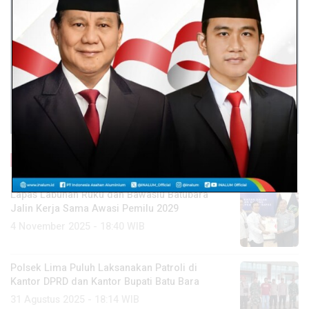
Baca Lainnya
Lapas Labuhan Ruku dan Bawaslu Batubara
Jalin Kerja Sama Awasi Pemilu 2029
4 November 2025 - 18:40 WIB
Polsek Lima Puluh Laksanakan Patroli di
Kantor DPRD dan Kantor Bupati Batu Bara
31 Agustus 2025 - 18:14 WIB