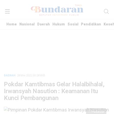
Home
Nasional
Daerah
Hukum
Sosial
Pendidikan
Kese
DAERAH
· 28 Mei 2022
00:28
WIB
Pokdar Kamtibmas Gelar Halalbihalal,
Irwansyah Nasution : Keamanan Itu
Kunci Pembangunan
Perbesar