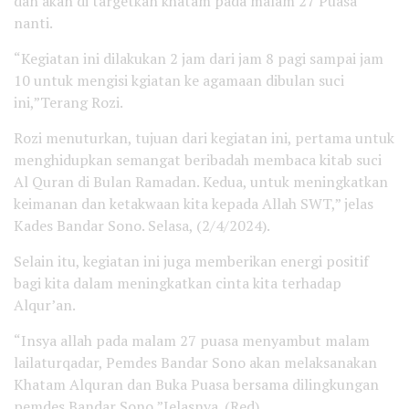
dan akan di targetkan khatam pada malam 27 Puasa
nanti.
“Kegiatan ini dilakukan 2 jam dari jam 8 pagi sampai jam
10 untuk mengisi kgiatan ke agamaan dibulan suci
ini,”Terang Rozi.
Rozi menuturkan, tujuan dari kegiatan ini, pertama untuk
menghidupkan semangat beribadah membaca kitab suci
Al Quran di Bulan Ramadan. Kedua, untuk meningkatkan
keimanan dan ketakwaan kita kepada Allah SWT,” jelas
Kades Bandar Sono. Selasa, (2/4/2024).
Selain itu, kegiatan ini juga memberikan energi positif
bagi kita dalam meningkatkan cinta kita terhadap
Alqur’an.
“Insya allah pada malam 27 puasa menyambut malam
lailaturqadar, Pemdes Bandar Sono akan melaksanakan
Khatam Alquran dan Buka Puasa bersama dilingkungan
pemdes Bandar Sono,”Jelasnya. (Red)