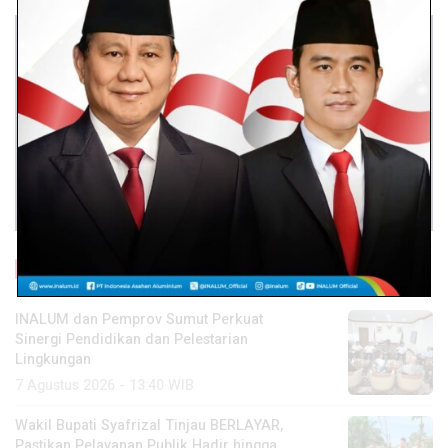
Baca Lainnya
INALUM dan Pemprov Sumut Perkuat
Sinergi Pendidikan dan Pelestarian
Lingkungan
7 Agustus 2026 - 13:40 WIB
Wakil Bupati Syafrizal Tinjau BERLAYAR,
Pastikan Pelayanan Publik Hadir hingga