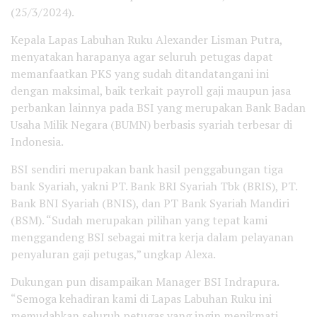
(25/3/2024).
Kepala Lapas Labuhan Ruku Alexander Lisman Putra,
menyatakan harapanya agar seluruh petugas dapat
memanfaatkan PKS yang sudah ditandatangani ini
dengan maksimal, baik terkait payroll gaji maupun jasa
perbankan lainnya pada BSI yang merupakan Bank Badan
Usaha Milik Negara (BUMN) berbasis syariah terbesar di
Indonesia.
BSI sendiri merupakan bank hasil penggabungan tiga
bank Syariah, yakni PT. Bank BRI Syariah Tbk (BRIS), PT.
Bank BNI Syariah (BNIS), dan PT Bank Syariah Mandiri
(BSM). “Sudah merupakan pilihan yang tepat kami
menggandeng BSI sebagai mitra kerja dalam pelayanan
penyaluran gaji petugas,” ungkap Alexa.
Dukungan pun disampaikan Manager BSI Indrapura.
“Semoga kehadiran kami di Lapas Labuhan Ruku ini
memudahkan seluruh petugas yang ingin menikmati