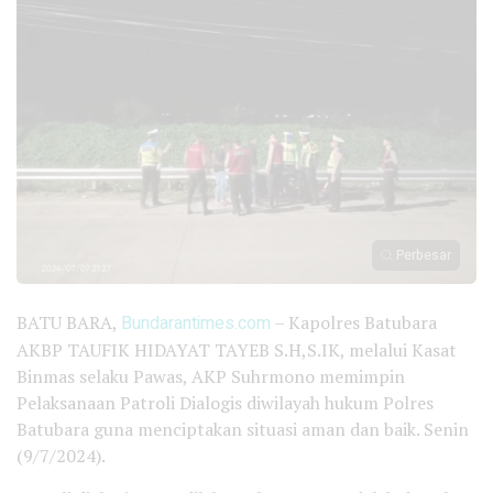
Perbesar
BATU BARA,
Bundarantimes.com
– Kapolres Batubara
AKBP TAUFIK HIDAYAT TAYEB S.H,S.IK, melalui Kasat
Binmas selaku Pawas, AKP Suhrmono memimpin
Pelaksanaan Patroli Dialogis diwilayah hukum Polres
Batubara guna menciptakan situasi aman dan baik. Senin
(9/7/2024).