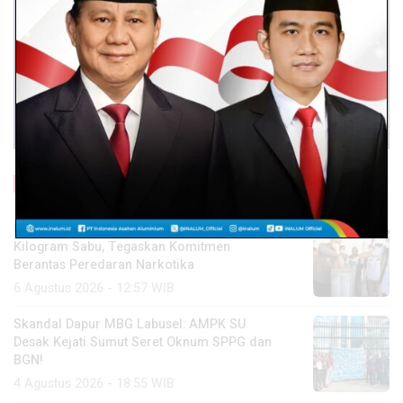
Baca Lainnya
Polres Batu Bara Musnahkan Hampir 2
Kilogram Sabu, Tegaskan Komitmen
Berantas Peredaran Narkotika
6 Agustus 2026 - 12:57 WIB
Skandal Dapur MBG Labusel: AMPK SU
Desak Kejati Sumut Seret Oknum SPPG dan
BGN!
4 Agustus 2026 - 18:55 WIB