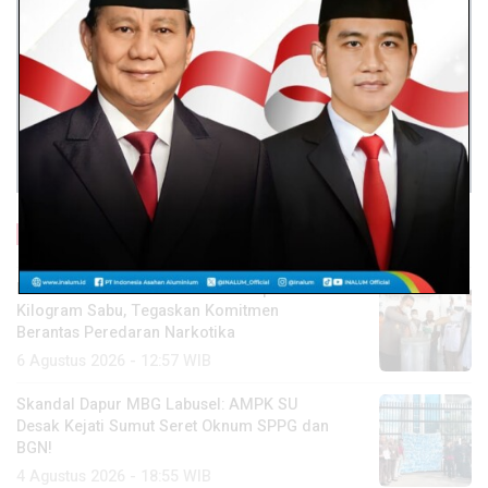
Baca Lainnya
Polres Batu Bara Musnahkan Hampir 2
Kilogram Sabu, Tegaskan Komitmen
Berantas Peredaran Narkotika
6 Agustus 2026 - 12:57 WIB
Skandal Dapur MBG Labusel: AMPK SU
Desak Kejati Sumut Seret Oknum SPPG dan
BGN!
4 Agustus 2026 - 18:55 WIB