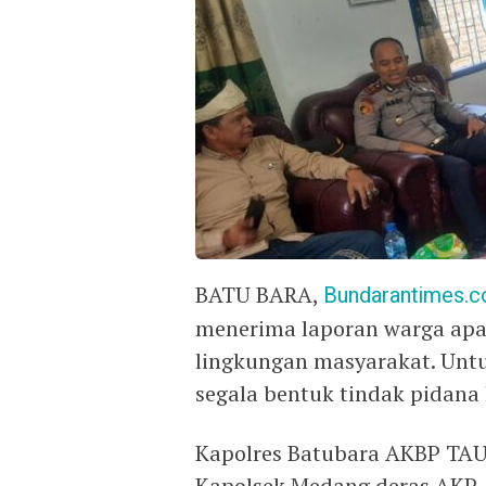
BATU BARA,
Bundarantimes.
menerima laporan warga apabi
lingkungan masyarakat. Untu
segala bentuk tindak pidana
Kapolres Batubara AKBP TAU
Kapolsek Medang deras AKP 