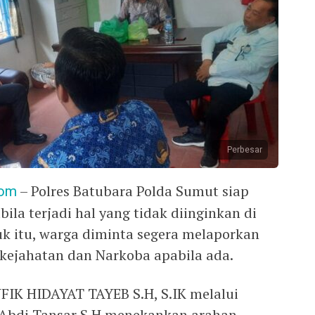
Perbesar
com
– Polres Batubara Polda Sumut siap
la terjadi hal yang tidak diinginkan di
k itu, warga diminta segera melaporkan
 kejahatan dan Narkoba apabila ada.
FIK HIDAYAT TAYEB S.H, S.IK melalui
Abdi Tansar S.H menekankan arahan