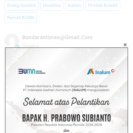
Eceng Gondok
Headline
Inalum
Produk Kreatif
Rumah BUMN
Bundarantimes@gmail.com
Redaksi