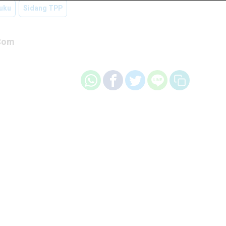
Ruku
Sidang TPP
com