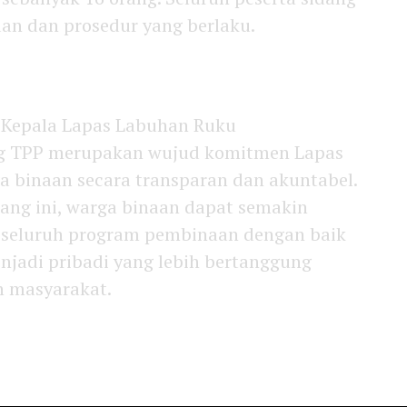
uan dan prosedur yang berlaku.
 Kepala Lapas Labuhan Ruku
g TPP merupakan wujud komitmen Lapas
 binaan secara transparan dan akuntabel.
dang ini, warga binaan dapat semakin
i seluruh program pembinaan dengan baik
njadi pribadi yang lebih bertanggung
h masyarakat.