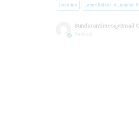
Headline
Lapas Kelas II A Labuhan 
Bundarantimes@gmail.
Redaksi