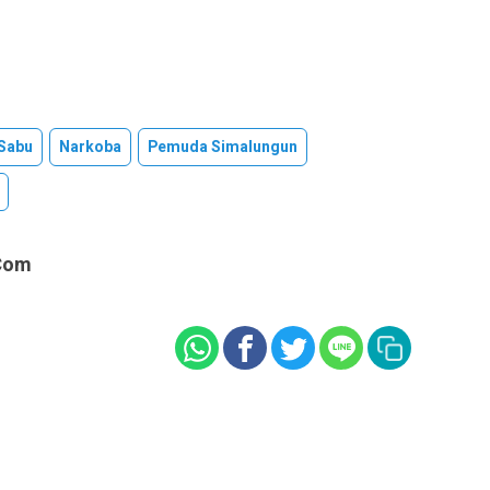
 Sabu
Narkoba
Pemuda Simalungun
com