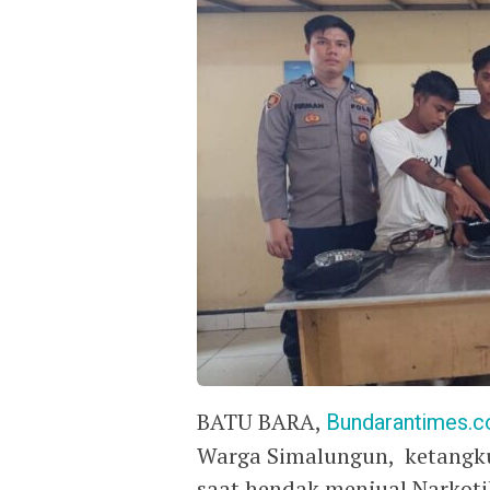
BATU BARA,
Bundarantimes.
Warga Simalungun, ketangkul 
saat hendak menjual Narkotik