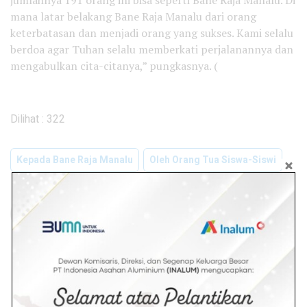
jumlahnya 191 orang ini bisa seperti Bane Raja Manalu. Di
mana latar belakang Bane Raja Manalu dari orang
keterbatasan dan menjadi orang yang sukses. Kami selalu
berdoa agar Tuhan selalu memberkati perjalanannya dan
mengabulkan cita-citanya,” pungkasnya. (
Dilihat :
322
Kepada Bane Raja Manalu
Oleh Orang Tua Siswa-Siswi
Admin
Redaksi