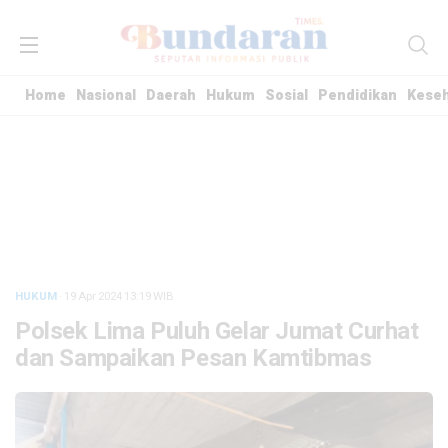
Home
Nasional
Daerah
Hukum
Sosial
Pendidikan
Kese
HUKUM
· 19 Apr 2024
13:19
WIB
Polsek Lima Puluh Gelar Jumat Curhat
dan Sampaikan Pesan Kamtibmas