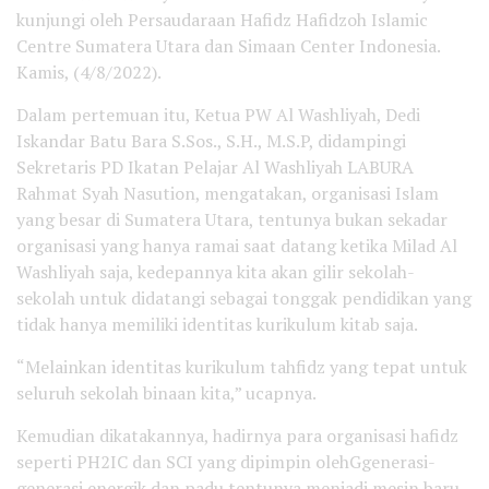
kunjungi oleh Persaudaraan Hafidz Hafidzoh Islamic
Centre Sumatera Utara dan Simaan Center Indonesia.
Kamis, (4/8/2022).
Dalam pertemuan itu, Ketua PW Al Washliyah, Dedi
Iskandar Batu Bara S.Sos., S.H., M.S.P, didampingi
Sekretaris PD Ikatan Pelajar Al Washliyah LABURA
Rahmat Syah Nasution, mengatakan, organisasi Islam
yang besar di Sumatera Utara, tentunya bukan sekadar
organisasi yang hanya ramai saat datang ketika Milad Al
Washliyah saja, kedepannya kita akan gilir sekolah-
sekolah untuk didatangi sebagai tonggak pendidikan yang
tidak hanya memiliki identitas kurikulum kitab saja.
“Melainkan identitas kurikulum tahfidz yang tepat untuk
seluruh sekolah binaan kita,” ucapnya.
Kemudian dikatakannya, hadirnya para organisasi hafidz
seperti PH2IC dan SCI yang dipimpin olehGgenerasi-
generasi energik dan padu tentunya menjadi mesin baru