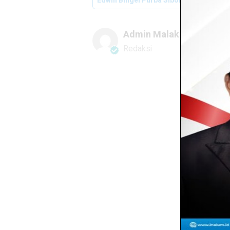
Edwin Bingei Purba Siboro
PT. STT
Admin Malaka
Redaksi