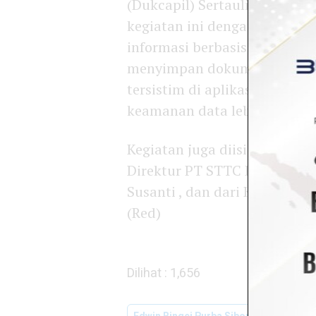
(Dukcapil) Sertaulina Girs
kegiatan ini dengan maksud 
informasi berbasis digital,
menyimpan dokumen pribadi 
tersistim di aplikasi IKD sert
keamanan data lebih terjami
Kegiatan juga diisi dengan p
Direktur PT STTC Edwin Bing
Susanti , dan dari Kepala Di
(Red)
Dilihat :
1,656