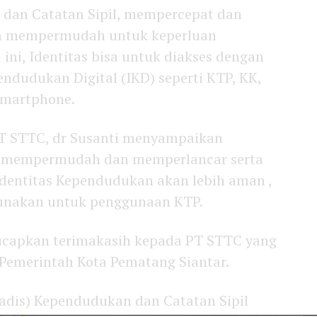
 dan Catatan Sipil, mempercepat dan
a mempermudah untuk keperluan
i ini, Identitas bisa untuk diakses dengan
ndudukan Digital (IKD) seperti KTP, KK,
Smartphone.
T STTC, dr Susanti menyampaikan
k mempermudah dan memperlancar serta
entitas Kependudukan akan lebih aman ,
gunakan untuk penggunaan KTP.
gucapkan terimakasih kepada PT STTC yang
emerintah Kota Pematang Siantar.
adis) Kependudukan dan Catatan Sipil