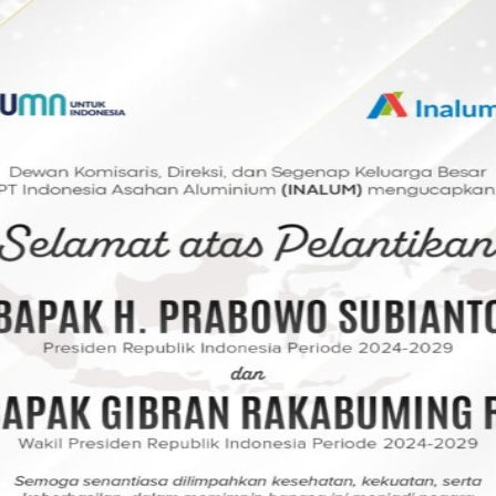
ang dalam laporannya menyampaikan bahwa
tujuan yakni: IKD menerapkan teknologi
 mempermudah transaksi pelayanan publik,
secara lengkap, data kependudukan
a terkoneksi, dan terakhir yakni tingkat
n.
emberian cindera mata dari Presiden
ei Purba Siboro kepada Wali Kota dr
nas Kependudukan Catatan Sipil Sertaulina.