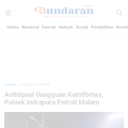
Home
Nasional
Daerah
Hukum
Sosial
Pendidikan
Kese
HUKUM
· 29 Mei 2024
15:19
WIB
Antisipasi Gangguan Kamtibmas,
Polsek Indrapura Patroli Malam