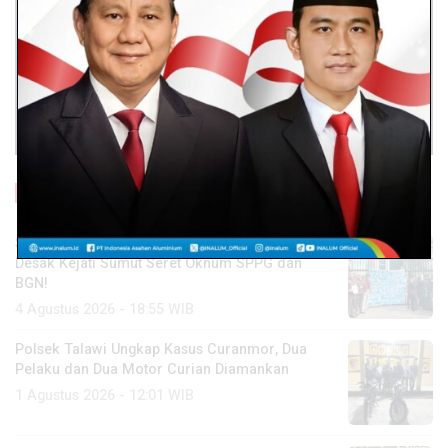
Baca Lainnya
Skandal Dapur MBG Labusel: AMPK SU
Desak Kejati Sumut Seret Oknum SPPG dan
BGN!
4 Agustus 2026 - 18:55 WIB
Polsek Talawi Ungkap Kasus Curanmor, Dua
Pelaku dan Dua Motor Curian Diamankan
1 Agustus 2026 - 12:01 WIB