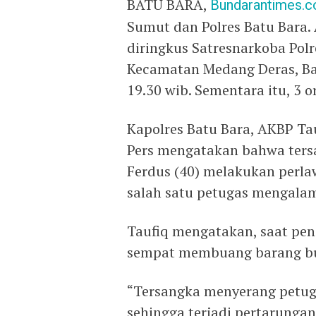
BATU BARA,
Bundarantimes.
Sumut dan Polres Batu Bara.
diringkus Satresnarkoba Pol
Kecamatan Medang Deras, Bat
19.30 wib. Sementara itu, 3 o
Kapolres Batu Bara, AKBP Ta
Pers mengatakan bahwa tersa
Ferdus (40) melakukan perla
salah satu petugas mengala
Taufiq mengatakan, saat pe
sempat membuang barang buk
“Tersangka menyerang petug
sehingga terjadi pertarungan