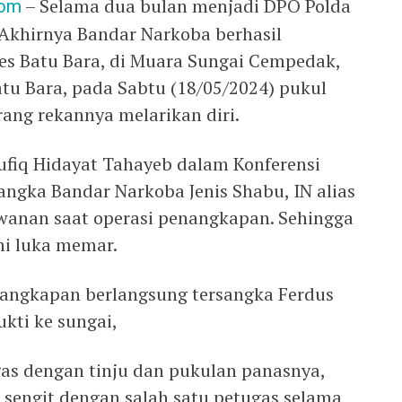
com
– Selama dua bulan menjadi DPO Polda
 Akhirnya Bandar Narkoba berhasil
res Batu Bara, di Muara Sungai Cempedak,
u Bara, pada Sabtu (18/05/2024) pukul
rang rekannya melarikan diri.
ufiq Hidayat Tahayeb dalam Konferensi
ngka Bandar Narkoba Jenis Shabu, IN alias
wanan saat operasi penangkapan. Sehingga
mi luka memar.
nangkapan berlangsung tersangka Ferdus
ti ke sungai,
as dengan tinju dan pukulan panasnya,
 sengit dengan salah satu petugas selama