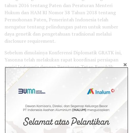
tahun 2016 tentang Paten dan Peraturan Menteri
Hukum dan HAM RI Nomor 38 Tahun 2018 tentang
Permohonan Paten, Pemerintah Indonesia telah
mengatur tentang pelindungan paten untuk sumber
daya genetik dan pengetahuan tradisional melalui
disclosure requirement.
Sebelum dimulainya Konferensi Diplomatik GRATK ini,
Yasonna telah melakukan rapat koordinasi persiapan
posisi Indonesia dengan Perutusan Tetap Republik
Indonesia (PTRI) untuk PBB, yang diikuti oleh segenap
delegasi, termasuk Wakil Kepala Badan Riset dan Inovasi
Nasional, Anggota Dewan Pertimbangan Presiden, dan
Staf Khusus Menteri Hukum dan HAM Bidang Kerja Sama
Luar Negeri.
Sebagai informasi, turut hadir sebagai delegasi Deputi
Wakil Tetap RI untuk PBB dan WTO Achsanul Habib;
Anggota Dewan Pertimbangan Presiden Djan Faridz; dan