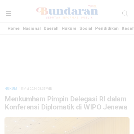
Home
Nasional
Daerah
Hukum
Sosial
Pendidikan
Kese
HUKUM
· 15 Mei 2024
08:35
WIB
Menkumham Pimpin Delegasi RI dalam
Konferensi Diplomatik di WIPO Jenewa