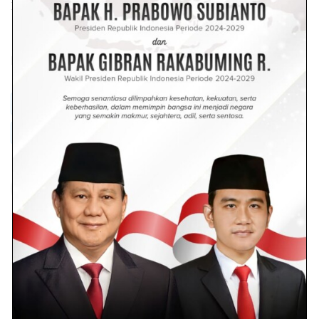
Direktur Jenderal Kekayaan Intelektual Min Usihen.
Dilihat :
400
Janewa
Menkumham RI
Pimpin Delegasi RI
Yasonna Laoly
Bundarantimes@gmail.com
Redaksi