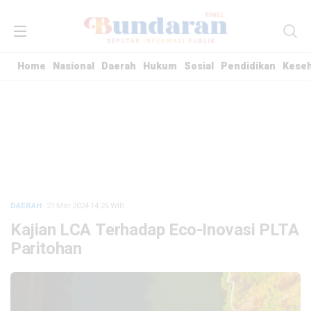
Home
Nasional
Daerah
Hukum
Sosial
Pendidikan
Kese
DAERAH
· 21 Mar 2024
14:26
WIB
Kajian LCA Terhadap Eco-Inovasi PLTA
Paritohan