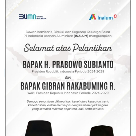
Manajemen Energi. INALUM mendapatkan penghargaan
Nasional Laporan dan Komitmen Dalam Penerapan
Manajemen Energi di bidang efisiensi energi pada tahun
2019 dari Kementerian Energi dan Sumber Daya Mineral
Republik Indonesia. (Red)
Dilihat :
408
Eco-Inovasi PLTA Paritohan
Kajian LCA
Bundarantimes@gmail.com
Redaksi