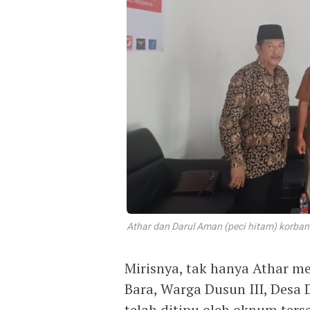
Athar dan Darul Aman (peci hitam) korba
Mirisnya, tak hanya Athar m
Bara, Warga Dusun III, Desa 
telah ditipu oleh oknum ter