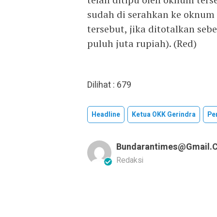
sudah di serahkan ke oknum 
tersebut, jika ditotalkan seb
puluh juta rupiah). (Red)
Dilihat :
679
Headline
Ketua OKK Gerindra
Pe
Bundarantimes@gmail.
Redaksi