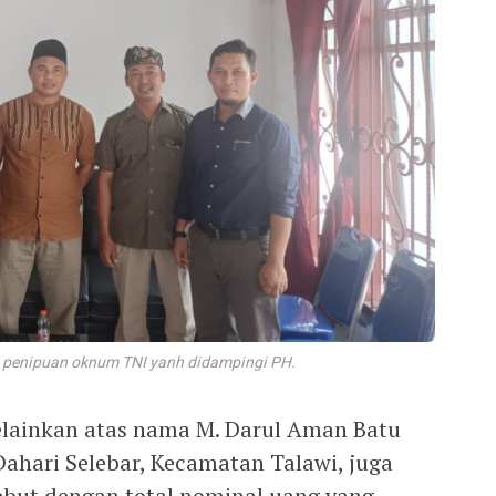
n penipuan oknum TNI yanh didampingi PH.
elainkan atas nama M. Darul Aman Batu
Dahari Selebar, Kecamatan Talawi, juga
sebut dengan total nominal uang yang