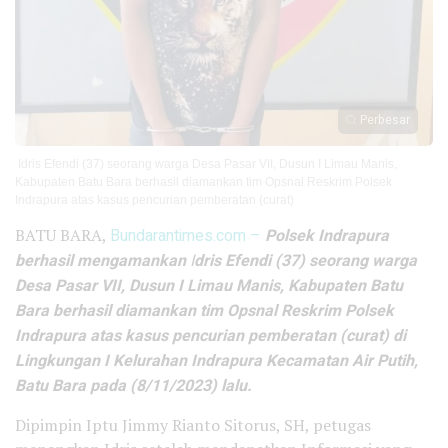
Perbesar
Idris Efendi (37) seorang warga Desa Pasar VII, Dusun I Limau Manis,
Kabupaten Batu Bara berhasil diamankan tim Opsnal Reskrim Polsek
Indrapura atas kasus pencurian pemberatan (curat)
BATU BARA,
Bundarantimes.com –
Polsek Indrapura
berhasil mengamankan
I
dris Efendi (37) seorang warga
Desa Pasar VII, Dusun I Limau Manis, Kabupaten Batu
Bara berhasil diamankan tim Opsnal Reskrim Polsek
Indrapura atas kasus pencurian pemberatan (curat) di
Lingkungan I Kelurahan Indrapura Kecamatan Air Putih,
Batu Bara pada (8/11/2023) lalu.
Dipimpin Iptu Jimmy Rianto Sitorus, SH, petugas