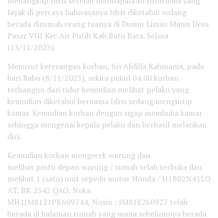
menangkap Idris setelah mendapatkan Informasi yang
layak di percaya bahwasanya Idris diketahui sedang
berada dirumah orang tuanya di Dusun Limau Manis Desa
Pasar VIII Kec.Air Putih Kab.Batu Bara. Selasa
(13/11/2023).
Menurut keterangan korban, Sri Afdilla Rahmania, pada
hari Rabu (8/11/2023), sekira pukul 04.00 korban
terbangun dari tidur kemudian melihat pelaku yang
kemudian diketahui bernama Idris sedang mengintip
kamar. Kemudian korban dengan sigap membuka kamar
sehingga mengenai kepala pelaku dan berhasil melarikan
diri.
Kemudian korban mengecek warung dan
melihat pintu depan warung / rumah telah terbuka dan
melihat 1 (satu) unit sepeda motor Honda / H1B02N41LO
AT, BK 2542 QAO, Noka
MH1JM8121PK609744, Nosin : JM81E260927 telah
berada di halaman rumah yang mana sebelumnya berada