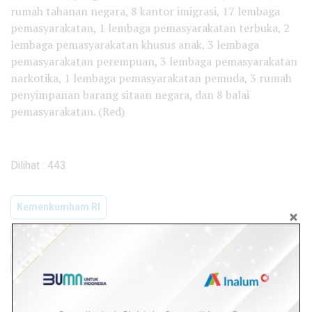
rumah tahanan negara, 8 kantor imigrasi, 17 lembaga
pemasyarakatan, 1 lembaga pemasyarakatan terbuka, 2
lembaga pemasyarakatan khusus anak, 3 lembaga
pemasyarakatan perempuan, 3 lembaga pemasyarakatan
narkotika, 1 lembaga pemasyarakatan pemuda, 3 rumah
penyimpanan barang sitaan negara, dan 8 balai
pemasyarakatan. (Red)
Dilihat :
443
Kemenkumham RI
Momentum Menghargai Dan Bersyukur
Refleksi Akhir Tahun
Yasonna Laoly
Admin Malaka