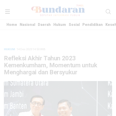
Home
Nasional
Daerah
Hukum
Sosial
Pendidikan
Kese
HUKUM
· 14 Des 2023
14:50
WIB
Refleksi Akhir Tahun 2023
Kemenkumham, Momentum untuk
Menghargai dan Bersyukur