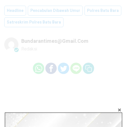
Headline
Pencabulan Dibawah Umur
Polres Batu Bara
Satreskrim Polres Batu Bara
Bundarantimes@gmail.com
Redaksi