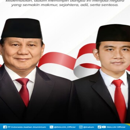
l menggaet partai besar atau menengah.
n parlemen seperti Hanura dan Perindo.
 ke PDIP hanya diikuti oleh PPP.
jakan politik PDIP dengan partai lain
 politiknya menambah jumlah koalisi
 untuk mendukung Ganjar Pranowo sebagai
juga mengalami stagnasi politik yang akut
capreskan resmi oleh PDIP elektabilitas
di bawah Prabowo Subianto. Ganjar
n Prabowo Subianto dalam pencapaian
Media Polling Indonesia Mohammad Anas RA