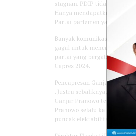
stagnan. PDIP tidak berhasi
Hanya mendapatkan partai no
Partai parlemen yang merapat
Banyak komunikasi dan penja
gagal untuk mencapai tujuan
partai yang bergabung PDIP
Capres 2024.
Pencapresan Ganjar Pranowo 
. Justru sebaliknya, paska di
Ganjar Pranowo tergelincir 
Pranowo selalu kalah denga
puncak elektabilitas capres.
Direktur Eksekutif Fixpoll 