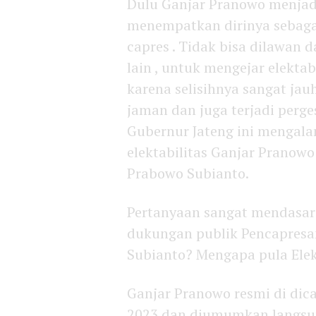
Dulu Ganjar Pranowo menjad
menempatkan dirinya sebag
capres . Tidak bisa dilawan d
lain , untuk mengejar elekta
karena selisihnya sangat jau
jaman dan juga terjadi perges
Gubernur Jateng ini mengalam
elektabilitas Ganjar Pranow
Prabowo Subianto.
Pertanyaan sangat mendasar
dukungan publik Pencapresa
Subianto? Mengapa pula Elek
Ganjar Pranowo resmi di dica
2023 dan diumumkan langsu