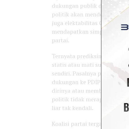
dukungan publik dan banyakny
politik akan mendekat. Pas
juga elektabilitas Ganjar Pr
mendapatkan simpati dan juga 
partai.
Ternyata prediksinya meleset
statis atau mati suri. Kenya
sendiri. Pasalnya partai lai
dukungan ke PDIP dan juga a
dirinya atau membentuk poros
politik tidak merapat ke PDI
liar tak kendali.
Koalisi partai tergabung da