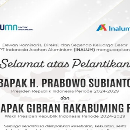
a partai politik atau juga koalisi partai
ka diumumkan pencapresan diharapkan
anowo naik pesat dan juga PDIP
coattail efects positif bagi elektabilitas
 dan justru peta politik menjadi stagnan,
taan ini menjadi malapetaka bagi PDIP
n tidak ada yang bergerak baik dalam urusan
rah koalisi partai politik memperkuat
 politik baru. Yang terjadi justru partai
P dan justru positioning politiknya semakin
lam sekutu PDIP tidak berkembang alias