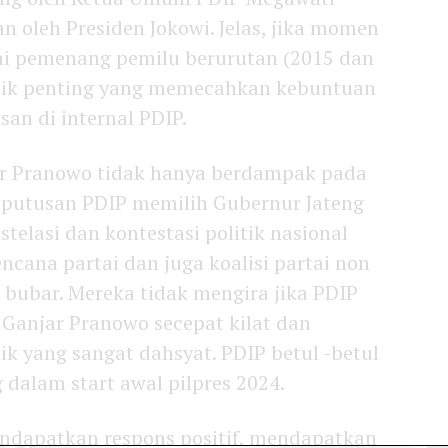
an oleh Presiden Jokowi. Jelas, jika momen
ai pemenang pemilu berurutan (2015 dan
itik penting yang memecahkan kebuntuan
san di internal PDIP.
ar Pranowo tidak hanya berdampak pada
 keputusan PDIP memilih Gubernur Jateng
elasi dan kontestasi politik nasional
cana partai dan juga koalisi partai non
 bubar. Mereka tidak mengira jika PDIP
anjar Pranowo secepat kilat dan
ik yang sangat dahsyat. PDIP betul -betul
alam start awal pilpres 2024.
ndapatkan respons positif, mendapatkan