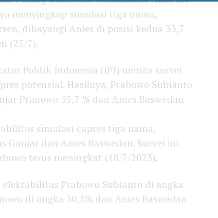
a menyingkap simulasi tiga nama,
sen, dibayangi Anies di posisi kedua 33,7
n (25/7).
or Politik Indonesia (IPI) merilis survei
apres potensial. Hasilnya, Prabowo Subianto
anjar Pranowo 35,7 % dan Anies Baswedan
abilitas simulasi capres tiga nama,
s Ganjar dan Anies Baswedan. Survei ini
bowo terus meningkat (18/7/2023).
 elektabilitas Prabowo Subianto di angka
anowo di angka 30,5% dan Anies Baswedan