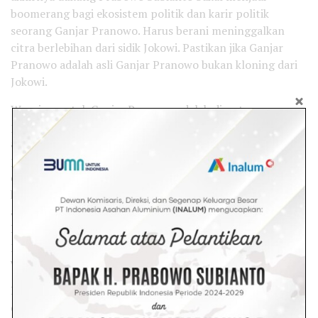
boomerang bagi ekosistem politik dan karir politik
seorang Ganjar Pranowo. Harus berani meninggalkan
citra berlebihan dari sidik Jokowi. Pastikan jika Ganjar
Pranowo adalah asli Ganjar Pranowo bukan kloning dari
Jokowi.
Warning untuk Ganjar Pranowo adalah disaat semua
posisi jabatan politik berakhir Ganjar Pranowo justru
akan dipreteli dan akhirnya ketendang dalam proses
pencalonan presiden. Semua bisa terjadi dan bisa juga
dilakukan oleh internal partai politik sendiri atau sebuah
konsorsium politik lainnya. Bahaya didepan mata jika
adanya kesengajaan sistemik yang menurunkan
Legitimasi politik sebagai capres. Kesengajaan membatasi
partai lain untuk mendukung Ganjar Pranowo dalam
waktu terbatas.
Pada saat bersamaan, Ganjar Pranowo dibiarkan bergerak
dan berjalan sendirian untuk melakukan kampanye serta