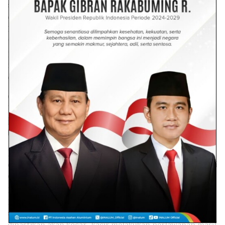
sosialisasi diri. Pihak lain dengan sengaja membatasi
dukungan dan juga pendanaan kegiatan politik Ganjar
Pranowo. Bisa ditebak, Elektabilitas Ganjar Pranowo akan
terjungkal dan terjun bebas. Pada saat itulah ada
pembenaran politik untung mendongkel dan kemudian
menggusur Pencapresan Ganjar Pranowo yang sedang
dijalankannya.
Gerakan anti Ganjar akan secara masif dilakukan oleh
lawan politik atau dilakukan oleh sebuah proxy. Parahnya
jika lawan bisa berhasil pengaruhi para pemilik modal
besar untuk putar haluan meninggalkan Ganjar Pranowo.
Jika pemilik modal susah membayar media untuk Framing
di media on-line dan TV, akan menjadi bencana besar bagi
Ganjar Pranowo. Media menjadi bagian propaganda
politik yang semakin menyudutkan reputasi dan juga
pencapaian politik Ganjar Pranowo. Ganjar Pranowo
secara pribadi bukan miliader atau pengusaha kaya raya ,
dipastikan akan kocar -kacir melakukan perlawanan masif